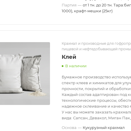
Партия
—
от 1 тн. до 20 тн. Тара:би
1000), крафт-мешки (25кг)
Крахмал и производные для гофропр
пищевой и нефтедобывающей пром
Клей
В наличии
Бумажное производство использу
спектр клеев и химикатов для ул
прочности, покрытий и обработки
Каждый состав адаптирован под 
технологические процессы, обес
надежное склеивание и качество 
У нас вы можете заказать крахма
вида: Сапсан, Девакол, Миган Пак
Основа
—
Кукурузный крахмал