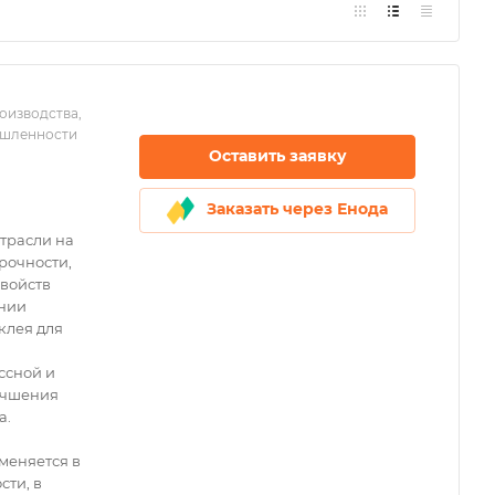
оизводства,
ышленности
Оставить заявку
Заказать через Енода
трасли на
рочности,
свойств
ении
клея для
ссной и
учшения
а.
еняется в
ти, в