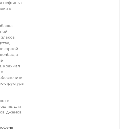
та нефтяных
авки к
обавка,
ьной
 злаков.
стве,
опекарной
колбас, в
ке
. Крахмал
 в
 обеспечить
ю структуры
яют в
подлив, для
ов, джемов,
тофель