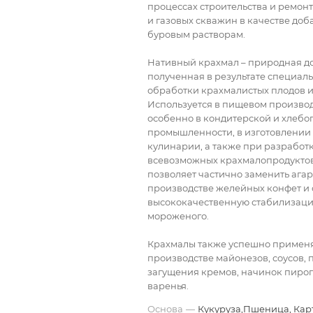
процессах строительства и ремон
и газовых скважин в качестве доб
буровым растворам.
Нативный крахмал – природная д
полученная в результате специал
обработки крахмалистых плодов и
Используется в пищевом производ
особенно в кондитерской и хлеб
промышленности, в изготовлении 
кулинарии, а также при разработ
всевозможных крахмалопродуктов
позволяет частично заменить агар
производстве желейных конфет и
высококачественную стабилизаци
мороженого.
Крахмалы также успешно примен
производстве майонезов, соусов, 
загущения кремов, начинок пирог
варенья.
Основа
—
Кукуруза,Пшеница, Кар