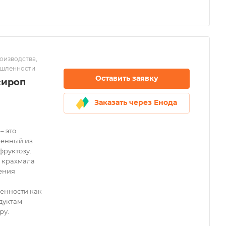
оизводства,
ышленности
Оставить заявку
сироп
Заказать через Енода
– это
ченный из
фруктозу.
я крахмала
ения
енности как
дуктам
ру.