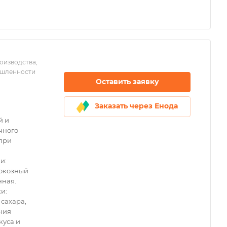
оизводства,
ышленности
Оставить заявку
Заказать через Енода
й и
чного
 при
и:
люкозный
енная.
и:
сахара,
ния
куса и