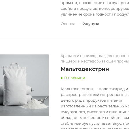
аромата, повышение влагоудерж
свойств продуктов, консервирующ
удлинение срока годности продукт
Основа
—
Кукуруза
Крахмал и производные для гофропр
пищевой и нефтедобывающей пром
Мальтодекстрин
В наличии
Мальтодекстрин — полисахарид и
распространенный ингредиент в 
целого ряда продуктов питания,
изготовленный из растительных к
кукурузного, рисового и пшенично
обладает множеством свойств – эм
стабилизирует, усиливает вкус, п