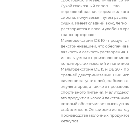
срок годности и увеличивает сыпу
Сухой глюкозный сироп — это
порошкообразная форма жидкого
сиропа, получаемая путем распы
сушки. Имеет сладкий вкус, легко
растворяется в воде и удобен в х
транспортировке.
Мальтодекстрин DE 10 - продукт 
декстринизацией, что обеспечива
вязкость и легкость растворения. 
используется в производстве мор
кондитерских изделий и напитков
Мальтодекстрин DE 15 и DE 20 - п
средней декстринизации. Они исп
качестве загустителей, стабилиза
эмульгаторов, а также в производ
спортивного питания. Мальтодекст
это продукт с высокой декстриниз
который обеспечивает высокую вя
стабильность. Он широко использу
производстве молочных продуктов,
кетчупов.