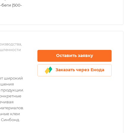
г-беги (500-
оизводства,
ышленности
Оставить заявку
Заказать через Енода
ет широкий
учшения
 продукции.
конкретные
печивая
материалов.
льные клеи
, Синбонд.