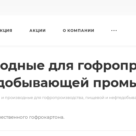
КЦИЯ
АКЦИИ
О КОМПАНИИ
одные для гофропр
едобывающей пром
 и производные для гофропроизводства, пищевой и нефтедоб
ественного гофрокартона.