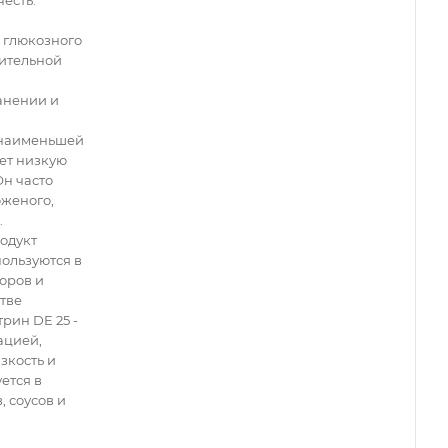
честь.
 глюкозного
лительной
ранении и
с наименьшей
ет низкую
Он часто
оженого,
.
родукт
ользуются в
торов и
стве
рин DE 25 -
ацией,
зкость и
ется в
 соусов и