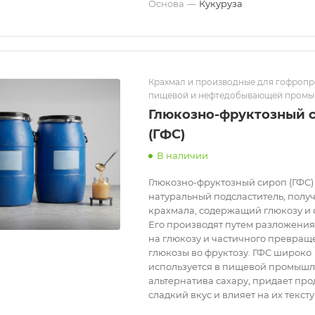
Основа
—
Кукуруза
Крахмал и производные для гофропр
пищевой и нефтедобывающей пром
Глюкозно-фруктозный 
(ГФС)
В наличии
Глюкозно-фруктозный сироп (ГФС) 
натуральный подсластитель, полу
крахмала, содержащий глюкозу и 
Его производят путем разложени
на глюкозу и частичного превращ
глюкозы во фруктозу. ГФС широко
используется в пищевой промышл
альтернатива сахару, придает про
сладкий вкус и влияет на их тексту