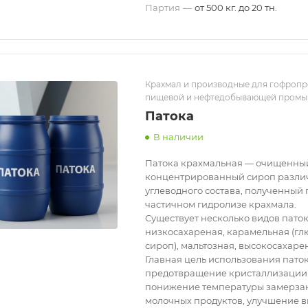
Партия
—
от 500 кг. до 20 тн.
Крахмал и производные для гофропр
пищевой и нефтедобывающей пром
Патока
В наличии
Патока крахмальная — очищенны
концентрированный сироп разли
углеводного состава, полученный
частичном гидролизе крахмала.
Существует несколько видов паток
низкосахареная, карамельная (г
сироп), мальтозная, высокосахар
Главная цель использования паток
предотвращение кристаллизации 
понижение температуры замерза
молочных продуктов, улучшение в