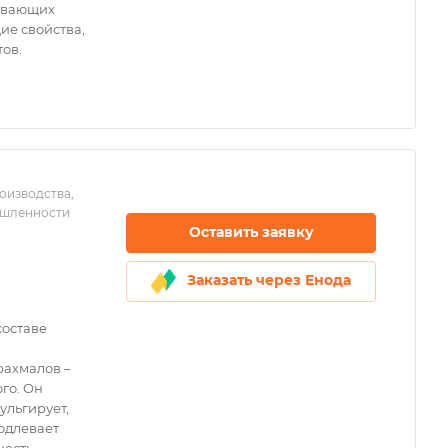
ивающих
ие свойства,
ов.
оизводства,
ышленности
Оставить заявку
Заказать через Енода
составе
рахмалов –
го. Он
ульгирует,
родлевает