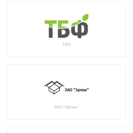
ТБФ
ЗАО "Эрпак"