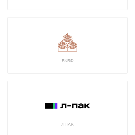
БКБФ
ЛПАК