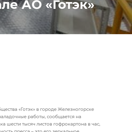
ле АО «Готэк»
щества «Готэк» в городе Железногорске
оналадочные работы, сообщается на
а шести тысяч листов гофрокартона в час,
ость пресса – это его зеркальное