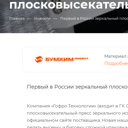
плосковысекатель
—
—
Главная
Новости
Первый в России зеркальный плос
Материал 
Подробнее
Первый в России зеркальный плоско
Компания «Гофро Технологии» (входит в ГК
плосковысекательный пресс зеркального исп
официальном сайте поставщика. Новая маши
делать высечку и биговку сложной упаковки