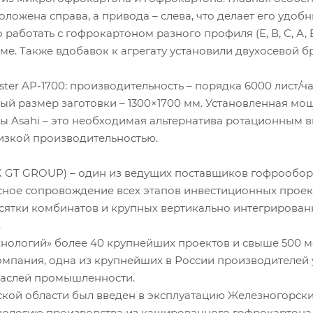
оложена справа, а привода – слева, что делает его удоб
работать с гофрокартоном разного профиля (Е, В, С, А, 
е. Также вдобавок к агрегату установили двухосевой б
ter AP-1700: производительность – порядка 6000 лист/ч
ый размер заготовки – 1300×1700 мм. Установленная мощ
ны Asahi – это необходимая альтернатива ротационным
низкой производительностью.
ГК GT GROUP) – один из ведущих поставщиков гофрообор
сное сопровождение всех этапов инвестиционных проек
есятки комбинатов и крупных вертикально интегрирован
.
хнологий» более 40 крупнейших проектов и свыше 500 
мпания, одна из крупнейших в России производителей 
раслей промышленности.
рской области был введен в эксплуатацию Железногорски
хнологию производства из кашированного гофрокартона