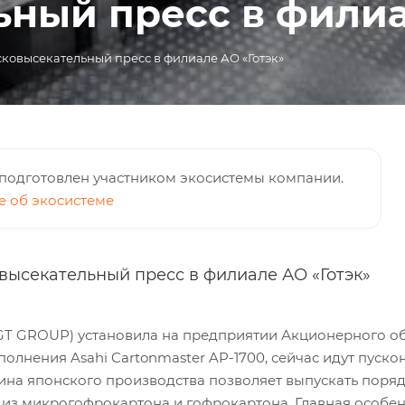
ный пресс в филиа
ковысекательный пресс в филиале АО «Готэк»
подготовлен участником экосистемы компании.
 об экосистеме
высекательный пресс в филиале АО «Готэк»
 GT GRОUР) установила на предприятии Акционерного об
олнения Asahi Cartonmaster AP-1700, сейчас идут пуск
на японского производства позволяет выпускать порядк
 из микрогофрокартона и гофрокартона. Главная особенн