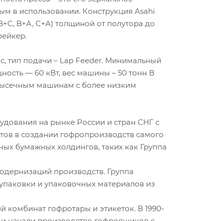
ным в использовании. Конструкция Asahi
B+C, B+A, C+A) толщиной от полутора до
рейкер.
ас, тип подачи – Lap Feeder. Минимальный
ность — 60 кВт, вес машины – 50 тонн В
 высечным машинам с более низким
удования на рынке России и стран СНГ с
тов в создании гофропроизводств самого
ных бумажных холдингов, таких как Группа
модернизаций производств. Группа
упаковки и упаковочных материалов из
й комбинат гофротары и этикеток. В 1990-
 и начали производство гофроящиков с