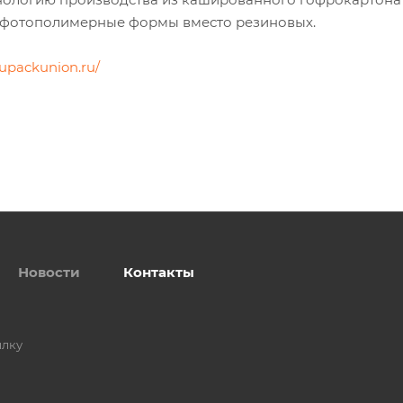
и фотополимерные формы вместо резиновых.
/upackunion.ru/
Новости
Контакты
ылку