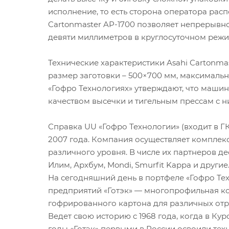
исполнение, то есть сторона оператора расп
Cartonmaster AP-1700 позволяет непрерывно 
девяти миллиметров в круглосуточном режим
Технические характеристики Asahi Cartonmas
размер заготовки – 500×700 мм, максимальн
«Гофро Технологиях» утверждают, что маши
качеством высечки и тигельным прессам с 
Справка UU «Гофро Технологии» (входит в 
2007 года. Компания осуществляет комплек
различного уровня. В числе их партнеров д
Илим, Архбум, Mondi, Smurfit Kappa и другие
На сегодняшний день в портфеле «Гофро Те
предприятий «Готэк» — многопрофильная ко
гофрированного картона для различных от
Ведет свою историю с 1968 года, когда в Ку
годы «Готэк» первыми в России освоили те