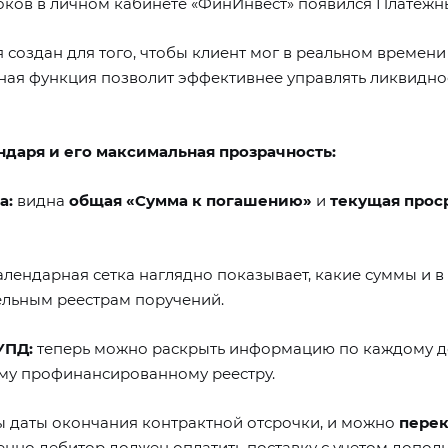
оков в личном кабинете «ФинИнвест» появился Платежн
создан для того, чтобы клиент мог в реальном времени
ная функция позволит эффективнее управлять ликвиднос
даря и его максимальная прозрачность:
а:
видна
общая «Сумма к погашению»
и
текущая прос
лендарная сетка наглядно показывает, какие суммы и в
ельным реестрам поручений.
УПД:
теперь можно раскрыть информацию по каждому дог
ому профинансированному реестру.
ны даты окончания контрактной отсрочки, и можно
перек
менно дебитор должен оплатить поставку с учетом допол