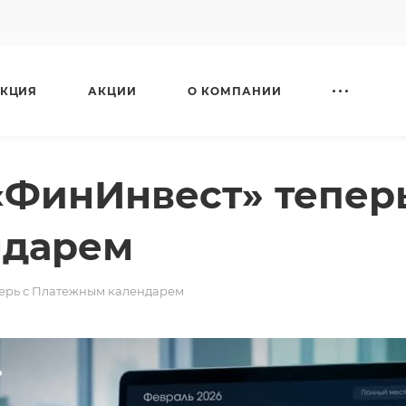
КЦИЯ
АКЦИИ
О КОМПАНИИ
«ФинИнвест» теперь
ндарем
ерь с Платежным календарем