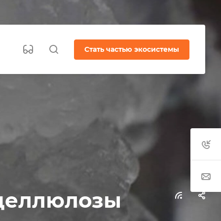
Стать частью экосистемы
оцеллюлозы