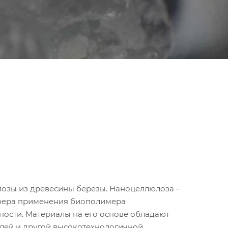
озы из древесины березы. Наноцеллюлоза –
 Сфера применения биополимера
ости. Материалы на его основе обладают
елей и другой высокотехнологичной