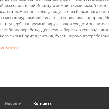
ой исследователей Института химии и химической техно
реагентов. Наноцеллюлозу получают из березового опила
ют смесью муравьиной кислоты и пероксида водорода. Н
ать ущерб, наносимый окружающей среде, и значительн
ает биопереработку древесины березы в ксилозу, лигни
ого сырья Борис Кузнецов, будет широко востребована 
ckunion.ru
Новости
Контакты