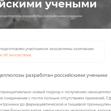
ийскими учеными
аноцеллюлозы разработан российскими учеными
подготовлен участником экосистемы компании.
 об экосистеме
целлюлозы разработан российскими учеными
 принципиально новый подход к получению наноцеллюл
ое соединение с почти полным отсутствием примесей.
лектроники до фармацевтической и пищевой промышленн
дстве биокомпозитов, медицинских имплантатов, аэрог