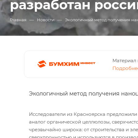
разработан росс
—
—
Главная
Новости
Экологичный метод получения н
Материал 
Подробнее
Экологичный метод получения нано
Исследователи из Красноярска предложили
аналог органической целлюлозы, сверхчист
чрезвычайно широка: от строительства и э
сверхпрочностью и используются в произво