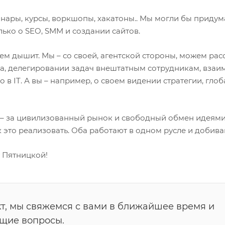
нары, курсы, воркшопы, хакатоны.. Мы могли бы придума
лько о SEO, SMM и создании сайтов.
Чем дышит. Мы – со своей, агентской стороны, можем ра
, делегировании задач внештатным сотрудникам, взаи
 в IT. А вы – например, о своем видении стратегии, гл
 – за цивилизованный рынок и свободный обмен идеями,
как это реализовать. Оба работают в одном русле и добив
у Пятницкой!
т, мы свяжемся с вами в ближайшее время и
ющие вопросы.